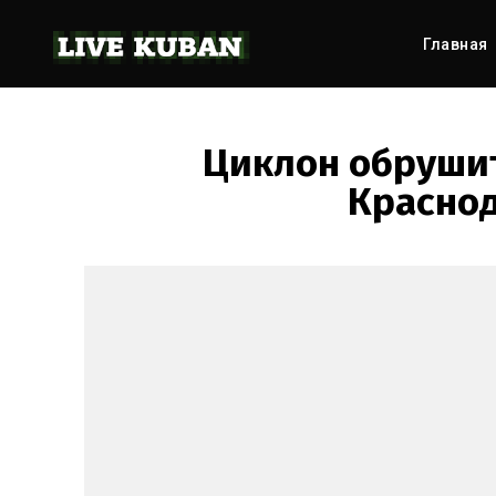
Главная
Циклон обруши
Краснод