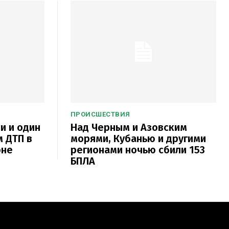
ПРОИСШЕСТВИЯ
и и один
Над Черным и Азовским
м ДТП в
морями, Кубанью и другими
оне
регионами ночью сбили 153
БПЛА