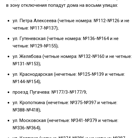
в зону отключения попадут дома на восьми улицах:
ул. Петра Алексеева (четные номера: №112-№126 и не
четные: №117-№137);
ул. Гутеневская (четные номера: №136-№164 и не
четные: №129-№155);
ул. Желябова (четные номера: №132-№160 и не четные:
№131-№153);
ул. Краснодарская (нечетные: №125-№139 и четные:
№144-№154);
проезд Пугачева: №177/3-№177/9;
ул. Кропоткина (нечетные: №375-№397 и четные:
№388-№418);
ул. Московская (нечетные: №341-№379 и четные:
№336-№364);