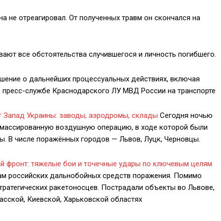
а не отреагировал. От полученных травм он скончался на
вают все обстоятельства случившегося и личность погибшего.
ешение о дальнейших процессуальных действиях, включая
в пресс-службе Краснодарского ЛУ МВД России на транспорте
ет Запад Украины: заводы, аэродромы, склады
Сегодня ночью
массированную воздушную операцию, в ходе которой были
ы. В числе поражённых городов — Львов, Луцк, Черновцы.
ый фронт: тяжелые бои и точечные удары по ключевым целям
ам российских дальнобойных средств поражения. Помимо
тратегических ракетоносцев. Пострадали объекты во Львове,
касской, Киевской, Харьковской областях