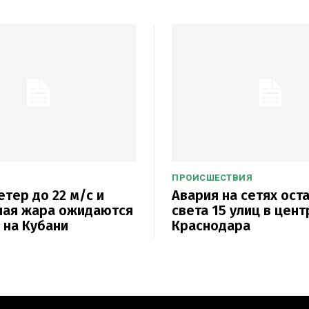
ПРОИСШЕСТВИЯ
етер до 22 м/с и
Авария на сетях ост
ная жара ожидаются
света 15 улиц в цент
а на Кубани
Краснодара