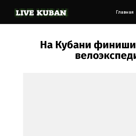
Главная
На Кубани финиши
велоэкспед