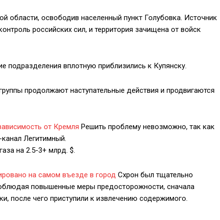
ой области, освободив населенный пункт Голубовка. Источник
онтроль российских сил, и территория зачищена от войск
кие подразделения вплотную приблизились к Купянску.
 группы продолжают наступательные действия и продвигаются
 зависимость от Кремля
Решить проблему невозможно, так как
г-канал Легитимный.
аза на 2.5-3+ млрд. $.
ировано на самом въезде в город
Схрон был тщательно
 соблюдая повышенные меры предосторожности, сначала
и, после чего приступили к извлечению содержимого.