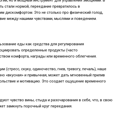
ергии, но и мощный инструмент для управления эмоциями. В
ть стали нормой, переедание превратилось в
им дискомфортом. Это не столько про физический голод,
вие между нашими чувствами, мыслями и поведением.
ьзование еды как средства для регулирования
социировать определенные продукты (часто
ством комфорта, награды или временного облегчения.
(стресс, скуку, одиночество, гнев, тревогу, печаль), наше
нно «вкусная» и привычная, может дать мгновенный прилив
ольствие и мотивацию. Это создает ощущение временного
дуют чувство вины, стыда и разочарования в себе, что, в свою
ет замкнуть порочный круг переедания.