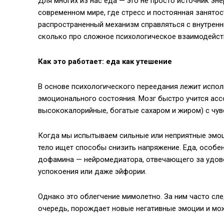
Для многих из нас еда — это не просто источник эн
современном мире, где стресс и постоянная занятос
распространенный механизм справляться с внутренн
сколько про сложное психологическое взаимодейст
Как это работает: еда как утешение
В основе психологического переедания лежит испол
эмоционального состояния. Мозг быстро учится ас
высококалорийные, богатые сахаром и жиром) с чув
Когда мы испытываем сильные или неприятные эмоции 
тело ищет способы снизить напряжение. Еда, особе
дофамина — нейромедиатора, отвечающего за удов
успокоения или даже эйфории.
Однако это облегчение мимолетно. За ним часто сле
очередь, порождает новые негативные эмоции и мож