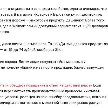
снят специалисты в сельском хозяйстве, однако очевидно, что
овара. В магазине «Красное и Белое» он купил десяток яиц
тановится дороже — некоторые продукты дешевеют. Более того,
, где в Walmart самый доступный вариант стоит 11,78 долларов
сяток.
 упала почти в четыре раза. Так, в «Дикси» десяток продают за
 — от 56 до 74 рублей, сообщает Shot.
ие спроса. Летом люди покупают яйца меньше, а у
не понести убытки из-за порчи продукции, бизнес вынужден
дители обещают повышение в ответ на действия власти
Если
тся пересматривать производственные процессы. Учитывая
воцировать рост цен на всю линейку продовольствия, включая
одчеркивается: только в молочной категории рынок рискует