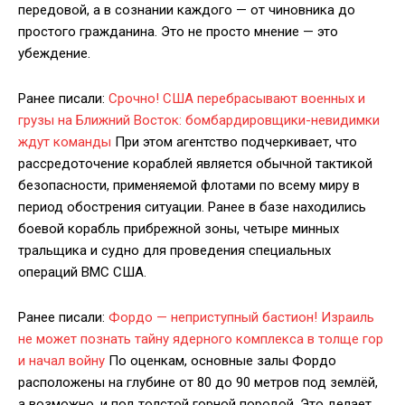
передовой, а в сознании каждого — от чиновника до
простого гражданина. Это не просто мнение — это
убеждение.
Ранее писали:
Срочно! США перебрасывают военных и
грузы на Ближний Восток: бомбардировщики-невидимки
ждут команды
При этом агентство подчеркивает, что
рассредоточение кораблей является обычной тактикой
безопасности, применяемой флотами по всему миру в
период обострения ситуации. Ранее в базе находились
боевой корабль прибрежной зоны, четыре минных
тральщика и судно для проведения специальных
операций ВМС США.
Ранее писали:
Фордо — неприступный бастион! Израиль
не может познать тайну ядерного комплекса в толще гор
и начал войну
По оценкам, основные залы Фордо
расположены на глубине от 80 до 90 метров под землёй,
а возможно, и под толстой горной породой. Это делает