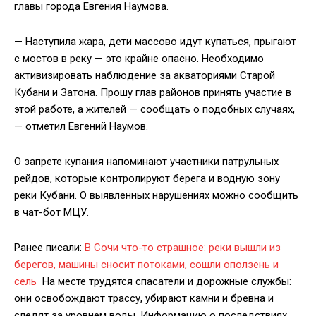
главы города Евгения Наумова.
— Наступила жара, дети массово идут купаться, прыгают
с мостов в реку — это крайне опасно. Необходимо
активизировать наблюдение за акваториями Старой
Кубани и Затона. Прошу глав районов принять участие в
этой работе, а жителей — сообщать о подобных случаях,
— отметил Евгений Наумов.
О запрете купания напоминают участники патрульных
рейдов, которые контролируют берега и водную зону
реки Кубани. О выявленных нарушениях можно сообщить
в чат-бот МЦУ.
Ранее писали:
В Сочи что-то страшное: реки вышли из
берегов, машины сносит потоками, сошли оползень и
сель
На месте трудятся спасатели и дорожные службы:
они освобождают трассу, убирают камни и бревна и
следят за уровнем воды. Информацию о последствиях