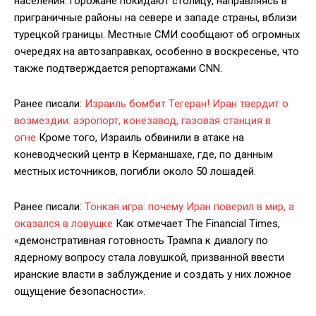
населения: горожане покидают столицу, направляясь в
приграничные районы на севере и западе страны, вблизи
турецкой границы. Местные СМИ сообщают об огромных
очередях на автозаправках, особенно в воскресенье, что
также подтверждается репортажами CNN.
Ранее писали:
Израиль бомбит Тегеран! Иран твердит о
возмездии: аэропорт, конезавод, газовая станция в
огне
Кроме того, Израиль обвинили в атаке на
коневодческий центр в Керманшахе, где, по данным
местных источников, погибли около 50 лошадей.
Ранее писали:
Тонкая игра: почему Иран поверил в мир, а
оказался в ловушке
Как отмечает The Financial Times,
«демонстративная готовность Трампа к диалогу по
ядерному вопросу стала ловушкой, призванной ввести
иранские власти в заблуждение и создать у них ложное
ощущение безопасности».