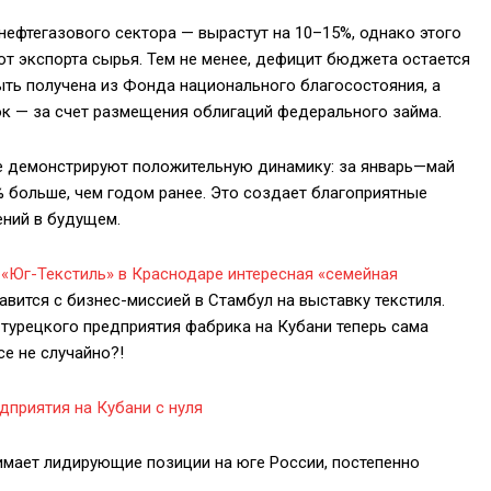
нефтегазового сектора — вырастут на 10–15%, однако этого
от экспорта сырья. Тем не менее, дефицит бюджета остается
ть получена из Фонда национального благосостояния, а
ок — за счет размещения облигаций федерального займа.
е демонстрируют положительную динамику: за январь—май
,3% больше, чем годом ранее. Это создает благоприятные
ений в будущем.
 «Юг-Текстиль» в Краснодаре интересная «семейная
равится с
бизнес-миссией
в Стамбул на выставку текстиля.
турецкого предприятия фабрика на Кубани теперь сама
се не случайно?!
дприятия на Кубани с нуля
имает лидирующие позиции на юге России, постепенно