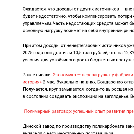
Ожидается, что доходы от других источников — вне 
будет недостаточно, чтобы компенсировать потери 
управляемым. Часть недостающих средств может бы
основную нагрузку возьмет на себя внутренний рын
При этом доходы от ненефтегазовых источников уж
2025 года они достигли 10,5 трлн рублей, что на 12
условия для устойчивого роста бюджетных поступл
Ранее писали:
Экономика — перезагрузка: у фабрики
история»
В мае, буквально на днях, Бондаренко отп
Получается, круг замыкается:
когда-то
выросшая из 
в состоянии создавать экспозиции на загляденье. В
Полимерный разговор: успешный опыт развития пре
Динской завод по производству поликарбоната зан
вытесняя с него иностранных поставщиков