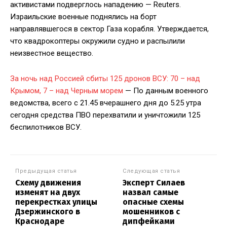
активистами подверглось нападению — Reuters.
Израильские военные поднялись на борт
направлявшегося в сектор Газа корабля. Утверждается,
что квадрокоптеры окружили судно и распылили
неизвестное вещество.
За ночь над Россией сбиты 125 дронов ВСУ: 70 – над
Крымом, 7 – над Черным морем
— По данным военного
ведомства, всего с 21.45 вчерашнего дня до 5.25 утра
сегодня средства ПВО перехватили и уничтожили 125
беспилотников ВСУ.
Предыдущая статья
Следующая статья
Схему движения
Эксперт Силаев
изменят на двух
назвал самые
перекрестках улицы
опасные схемы
Дзержинского в
мошенников с
Краснодаре
дипфейками