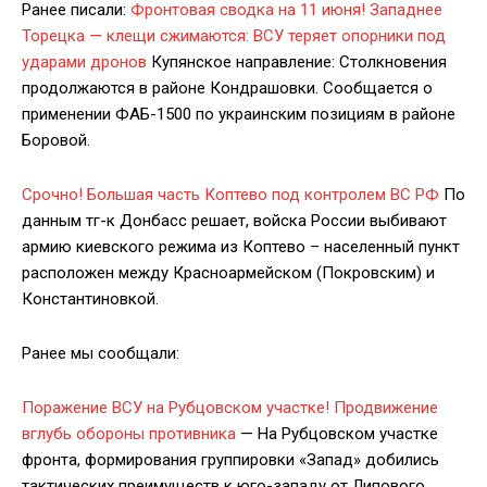
Ранее писали:
Фронтовая сводка на 11 июня! Западнее
Торецка — клещи сжимаются: ВСУ теряет опорники под
ударами дронов
Купянское направление: Столкновения
продолжаются в районе Кондрашовки. Сообщается о
применении ФАБ-1500 по украинским позициям в районе
Боровой.
Срочно! Большая часть Коптево под контролем ВС РФ
По
данным тг-к Донбасс решает, войска России выбивают
армию киевского режима из Коптево – населенный пункт
расположен между Красноармейском (Покровским) и
Константиновкой.
Ранее мы сообщали:
Поражение ВСУ на Рубцовском участке! Продвижение
вглубь обороны противника
— На Рубцовском участке
фронта, формирования группировки «Запад» добились
тактических преимуществ к юго-западу от Липового,