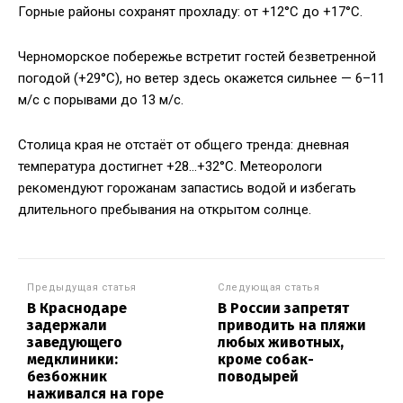
Горные районы сохранят прохладу: от +12°C до +17°C.
Черноморское побережье встретит гостей безветренной
погодой (+29°C), но ветер здесь окажется сильнее — 6–11
м/с с порывами до 13 м/с.
Столица края не отстаёт от общего тренда: дневная
температура достигнет +28…+32°C. Метеорологи
рекомендуют горожанам запастись водой и избегать
длительного пребывания на открытом солнце.
Предыдущая статья
Следующая статья
В Краснодаре
В России запретят
задержали
приводить на пляжи
заведующего
любых животных,
медклиники:
кроме собак-
безбожник
поводырей
наживался на горе