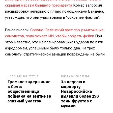
скрывал маразм бывшего президента
Комер запросил
расшифровку интервью с пятью помощниками Байдена,
утверждая, что они участвовали в “сокрытии фактов”.
Ранее писали:
Срочно! Зеленский врет про уничтожение
самолетов, подключает ИИ, чтобы создать фейки
При
этом известно, что из планировавшихся ударов по пяти
аэродромам, успешными было только два. На трех
самолеты стратегической авиации повреждены не были.
Предыдущая статья
Следующая статья
Громкое задержание
За неделю в
в Сочи:
морпорту
общественница
Новороссийска
поймана на взятке за
выявили более 250
элитный участок
тонн фруктов с
мухами