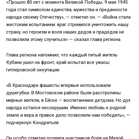
«Прошло 80 лет с момента Великой Победы. 9 мая 1945
года стал символом единства, мужества и преданности
народа своему Отечеству», — отметил он. — «Война стала
жестоким испытанием: враг стремился уничтожить нашу
страну, но героизм и воля наших дедов и прадедов не
позволили этому случиться» — сказал глава региона.
Глава региона напомнил, что каждый пятый житель
Кубани ушел на фронт, край испытал все ужасы
гитлеровской оккупации.
«В Краснодаре фашисты впервые использовали
душегубки. В Мостовском районе были расстреляны
мирные жители, в Ейске — воспитанники детдома. Но дух
народа остался несокрушим. Именно любовь к родной
земле и вера в правое дело позволили нам победить», —
подчеркнул Кондратьев.
Он особо отметил подвиги участников боёв на Малой