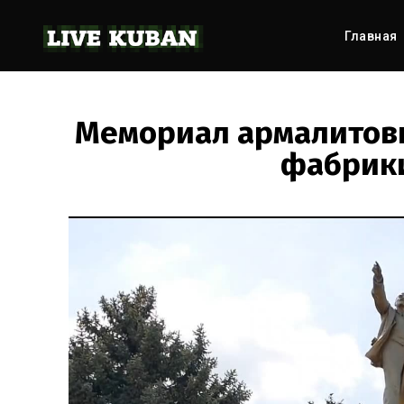
Главная
Мемориал армалитовц
фабрики