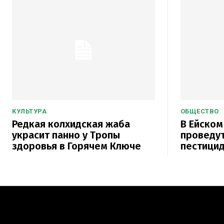
КУЛЬТУРА
ОБЩЕСТВО
Редкая колхидская жаба
В Ейском
украсит панно у Тропы
проведут
здоровья в Горячем Ключе
пестици