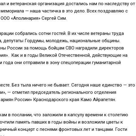
иал и ветеранская организация достались нам по наследству от
мемориала — наша частичка в это дело. Всех поздравляю с
 ООО «Аполинария» Сергей Сим.
ации собрались сотни гостей. В их числе ветераны труда
да, депутаты Гордумы, молодежь, национальные общины.
оны России за помощь бойцам СВО наградили директоров
ия». Как и в годы Великой Отечественной, действующие на
и года они отправили в зону спецоперации гуманитарной
есте. Без тыла ничего не бывает. Сегодня наше единство — это
ами», — отметил председатель регионального отделения
армян России» Краснодарского края Камо Айрапетян.
ам в послании, что заложили в капсулу времени к столетию
почтили память павших в годы войны и возложили цветы к
ничный концерт с песнями фронтовых лет и танцами. Гости