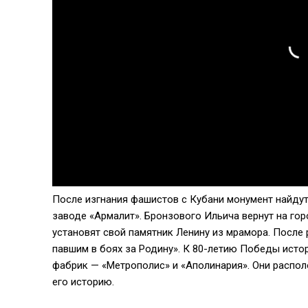
После изгнания фашистов с Кубани монумент найду
заводе «Армалит». Бронзового Ильича вернут на го
установят свой памятник Ленину из мрамора. После
павшим в боях за Родину». К 80-летию Победы исто
фабрик — «Метрополис» и «Аполинария». Они располо
его историю.