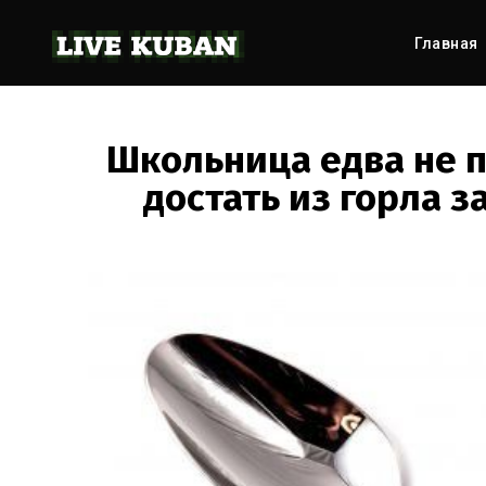
Главная
Школьница едва не п
достать из горла 