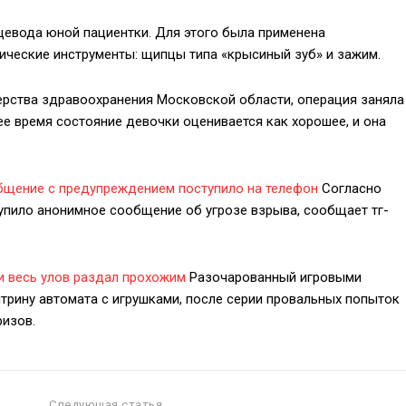
евода юной пациентки. Для этого была применена
гические инструменты: щипцы типа «крысиный зуб» и зажим.
рства здравоохранения Московской области, операция заняла
ее время состояние девочки оценивается как хорошее, и она
общение с предупреждением поступило на телефон
Согласно
тупило анонимное сообщение об угрозе взрыва, сообщает тг-
и весь улов раздал прохожим
Разочарованный игровыми
трину автомата с игрушками, после серии провальных попыток
ризов.
Следующая статья