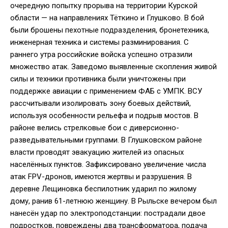
очередную попытку прорыва на территории Курской
области — на направлениях Тёткино и Глушково. В бой
были брошены пехотные подразделения, бронетехника,
инженерная техника и системы разминирования. С
раннего утра российские войска успешно отразили
множество атак. Заведомо выявленные скопления живой
силы и техники противника были уничтожены при
поддержке авиации с применением ФАБ с УМПК. ВСУ
рассчитывали изолировать зону боевых действий,
используя особенности рельефа и подрыв мостов. В
районе велись стрелковые бои с диверсионно-
разведывательными группами. В Глушковском районе
власти проводят эвакуацию жителей из опасных
населённых пунктов. Зафиксировано увеличение числа
атак FPV-дронов, имеются жертвы и разрушения. В
деревне Лещиновка беспилотник ударил по жилому
дому, ранив 61-летнюю женщину. В Рыльске вечером был
нанесён удар по электроподстанции: пострадали двое
подростков, повреждены два трансформатора, подача