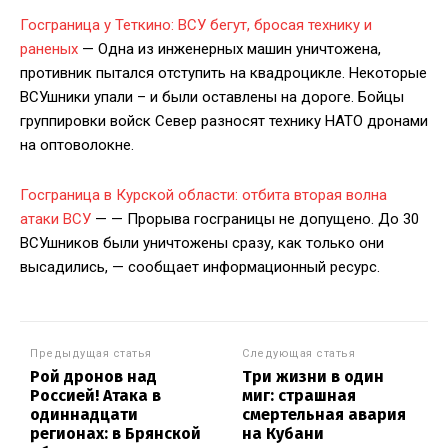
Госграница у Теткино: ВСУ бегут, бросая технику и
раненых
— Одна из инженерных машин уничтожена,
противник пытался отступить на квадроцикле. Некоторые
ВСУшники упали – и были оставлены на дороге. Бойцы
группировки войск Север разносят технику НАТО дронами
на оптоволокне.
Госграница в Курской области: отбита вторая волна
атаки ВСУ
— — Прорыва госграницы не допущено. До 30
ВСУшников были уничтожены сразу, как только они
высадились, — сообщает информационный ресурс.
Предыдущая статья
Следующая статья
Рой дронов над
Три жизни в один
Россией! Атака в
миг: страшная
одиннадцати
смертельная авария
регионах: в Брянской
на Кубани