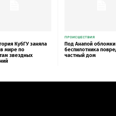
ПРОИСШЕСТВИЯ
ория КубГУ заняла
Под Анапой обломки
 в мире по
беспилотника повре
там звездных
частный дом
ний