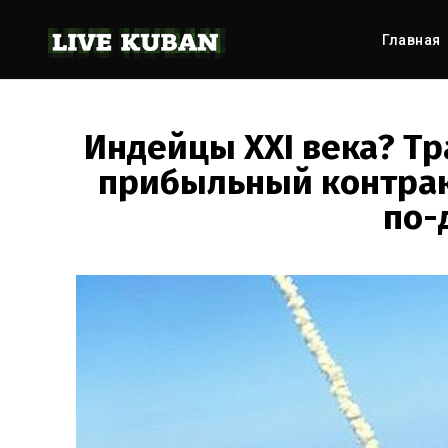
Главная
Индейцы XXI века? Т
прибыльный контракт
по-