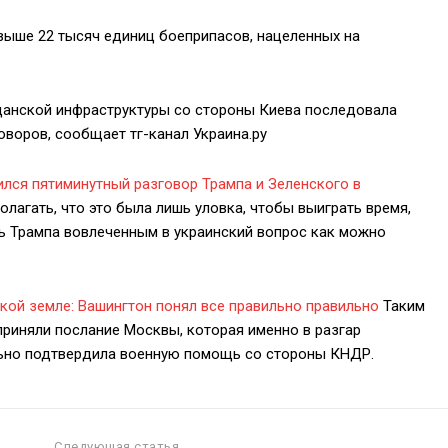
выше 22 тысяч единиц боеприпасов, нацеленных на
данской инфраструктуры со стороны Киева последовала
оворов, сообщает тг-канал Украина.ру
ился пятиминутный разговор Трампа и Зеленского в
лагать, что это была лишь уловка, чтобы выиграть время,
ь Трампа вовлеченным в украинский вопрос как можно
кой земле: Вашингтон понял все правильно правильно
Таким
приняли послание Москвы, которая именно в разгар
льно подтвердила военную помощь со стороны КНДР.
Следующая статья