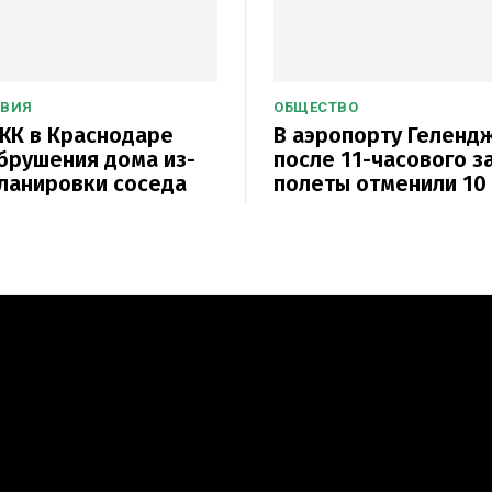
ТВИЯ
ОБЩЕСТВО
ЖК в Краснодаре
В аэропорту Геленд
брушения дома из-
после 11-часового з
ланировки соседа
полеты отменили 10