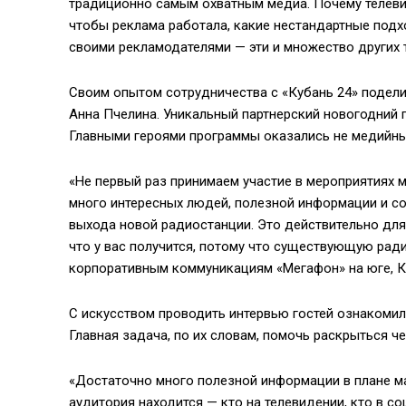
традиционно самым охватным медиа. Почему телеви
чтобы реклама работала, какие нестандартные подх
своими рекламодателями — эти и множество других 
Своим опытом сотрудничества с «Кубань 24» подел
Анна Пчелина. Уникальный партнерский новогодний п
Главными героями программы оказались не медийны
«Не первый раз принимаем участие в мероприятиях м
много интересных людей, полезной информации и с
выхода новой радиостанции. Это действительно для
что у вас получится, потому что существующую рад
корпоративным коммуникациям «Мегафон» на юге, К
С искусством проводить интервью гостей ознакоми
Главная задача, по их словам, помочь раскрыться ч
«Достаточно много полезной информации в плане марк
аудитория находится — кто на телевидении, кто в со