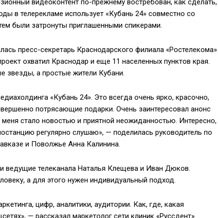
зионный видеоконтент по-прежнему востребован, как сделать,
оды в телерекламе использует «Кубань 24» совместно со
тем были затронуты приглашенными спикерами.
илась пресс-секретарь Краснодарского филиала «Ростелекома»
роект охватил Краснодар и еще 11 населенных пунктов края.
е звезды, а простые жители Кубани.
едиахолдинга «Кубань 24». Это всегда очень ярко, красочно,
овершенно потрясающие подарки. Очень заинтересовал анонс
 меня стало новостью и приятной неожиданностью. Интересно,
иостанцию регулярно слушаю», — поделилась руководитель по
авказе и Поволжье Анна Калинина.
ли ведущие телеканала Наталья Клещева и Иван Дюков.
еловеку, а для этого нужен индивидуальный подход.
етинга, цифр, аналитики, аудитории. Как, где, какая
цсетях», — рассказал маркетолог сети клиник «Руссдент»