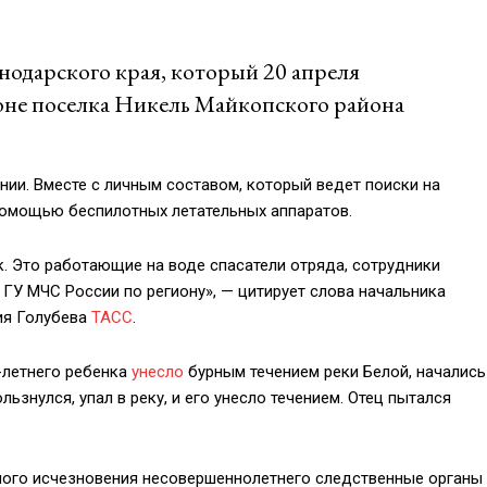
нодарского края, который 20 апреля
йоне поселка Никель Майкопского района
нии. Вместе с личным составом, который ведет поиски на
 помощью беспилотных летательных аппаратов.
к. Это работающие на воде спасатели отряда, сотрудники
ГУ МЧС России по региону», — цитирует слова начальника
ия Голубева
ТАСС
.
0-летнего ребенка
унесло
бурным течением реки Белой, начались
знулся, упал в реку, и его унесло течением. Отец пытался
ного исчезновения несовершеннолетнего следственные органы