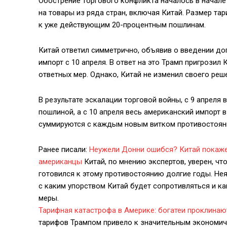
Обострение торгового конфликта началось в начал
на товары из ряда стран, включая Китай. Размер та
к уже действующим 20-процентным пошлинам.
Китай ответил симметрично, объявив о введении до
импорт с 10 апреля. В ответ на это Трамп пригрози
ответных мер. Однако, Китай не изменил своего реш
В результате эскалации торговой войны, с 9 апреля
пошлиной, а с 10 апреля весь американский импорт 
суммируются с каждым новым витком противостоян
Ранее писали:
Неужели Донни ошибся? Китай покаже
американцы
Китай, по мнению экспертов, уверен, ч
готовился к этому противостоянию долгие годы. Не
с каким упорством Китай будет сопротивляться и ка
меры.
Тарифная катастрофа в Америке: богатеи проклина
тарифов Трампом привело к значительным экономич