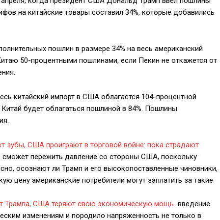
е апреля, когда президент США Дональд Трамп ввел пошлины
рифов на китайские товары составил 34%, которые добавились
полнительных пошлин в размере 34% на весь американский
л Китаю 50-процентными пошлинами, если Пекин не откажется от
ения.
 весь китайский импорт в США облагается 104-процентной
в Китай будет облагаться пошлиной в 84%. Пошлины
ия.
т зубы, США проиграют в торговой войне: пока страдают
то сможет пережить давление со стороны США, поскольку
ясно, осознают ли Трамп и его высокопоставленные чиновники,
кую цену американские потребители могут заплатить за такие
ют Трампа, США теряют свою экономическую мощь
введение
еским изменениям и породило напряженность не только в