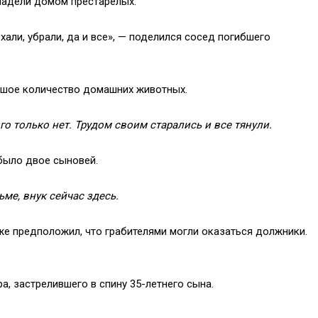
владели домом престарелых.
ехали, убрали, да и все», — поделился сосед погибшего
ьшое количество домашних животных.
ого только нет. Трудом своим старались и все тянули.
 было двое сыновей.
ме, внук сейчас здесь.
оже предположил, что грабителями могли оказаться должники.
а, застрелившего в спину 35-летнего сына.