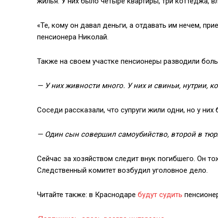
жилья. У них было четыре квартиры, три коттеджа, 
«Те, кому он давал деньги, а отдавать им нечем, при
пенсионера Николай.
Также на своем участке пенсионеры разводили бол
— У них живности много. У них и свиньи, нутрии, к
Соседи рассказали, что супруги жили одни, но у них
— Один сын совершил самоубийство, второй в тюрь
Сейчас за хозяйством следит внук погибшего. Он т
Следственный комитет возбудил уголовное дело.
Читайте также: в Краснодаре
будут судить
пенсионер