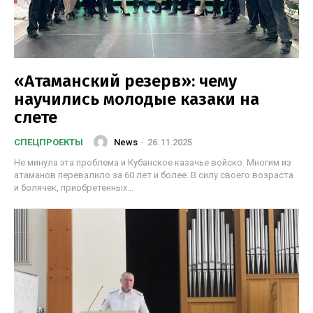
«Атаманский резерв»: чему
научились молодые казаки на
слете
News
-
26.11.2025
СПЕЦПРОЕКТЫ
Не минула эта проблема и Кубанское казачье войско. Многим из
атаманов перевалило за 60 лет и более. В силу своего возраста
и болячек, приобретенных...