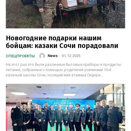
Новогодние подарки нашим
бойцам: казаки Сочи порадовали
News
-
01.12.2025
СПЕЦПРОЕКТЫ
На этот раз это были различные бытовые приборы и продукты
питания, собранные с помощью родителей учениками 10-й
казачьей школы Сочи, носящей имя атамана Сидора...