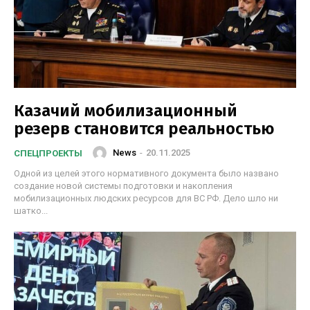
Казачий мобилизационный
резерв становится реальностью
News
-
20.11.2025
СПЕЦПРОЕКТЫ
Одной из целей этого нормативного документа было названо
создание новой системы подготовки и накопления
мобилизационных людских ресурсов для ВС РФ. Дело шло ни
шатко...