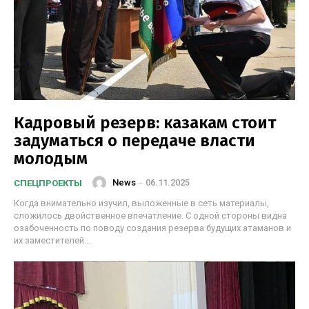
Кадровый резерв: казакам стоит
задуматься о передаче власти
молодым
News
-
06.11.2025
СПЕЦПРОЕКТЫ
Когда внимательно изучил, выложенные в сеть материалы,
сложилось двойственное впечатление. С одной стороны видна
озабоченность по поводу создания резерва будущих атаманов и
их заместителей...