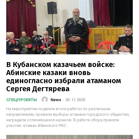
В Кубанском казачьем войске:
Абинские казаки вновь
единогласно избрали атаманом
Сергея Дегтярева
News
-
05.11.2025
СПЕЦПРОЕКТЫ
На мероприятии подвели итоги работы по различным
направлениям, провели выборы атамана городского общества,
наградили отличившихся казаков. В работе сбора приняли
участие: атаман Абинского РКО...