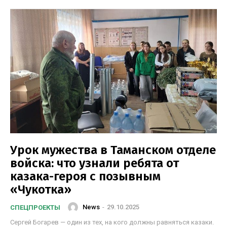
Урок мужества в Таманском отделе
войска: что узнали ребята от
казака-героя с позывным
«Чукотка»
News
-
29.10.2025
СПЕЦПРОЕКТЫ
Сергей Богарев — один из тех, на кого должны равняться казаки.